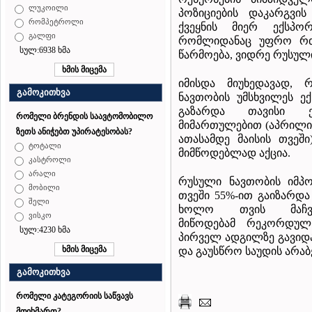
ლუკოილი
პოზიციების დაკარგვი
რომპეტროლი
ქვეყნის მიერ ექსპორ
გალფი
რომლიდანაც უფრო რთუ
სულ:6938 ხმა
წარმოება, ვიდრე რუსულ
იმისდა მიუხედავად,
გამოკითხვა
ნავთობის უმსხვილეს 
გაზარდა თავისი ე
რომელი ბრენდის საავტომობილო
მიმართულებით (აპრილის
ზეთს ანიჭებთ უპირატესობას?
ათასამდე მაისის თვეშ
ტოტალი
მიმწოდებლად აქცია.
კასტროლი
არალი
რუსული ნავთობის იმპო
მობილი
თვეში 55%-ით გაიზარდა
შელი
ხოლო თვის მაჩვე
ვისკო
მიწოდებამ რეკორდულ
სულ:4230 ხმა
პირველ ადგილზე გავიდა
და გაუსწრო საუდის არაბ
გამოკითხვა
რომელი კატეგორიის საწვავს
მოიხმართ?