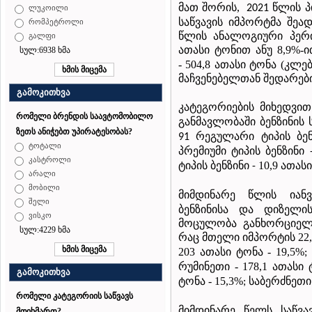
მათ შორის,
წლის პ
2021
ლუკოილი
საწვავის იმპორტმა შეად
რომპეტროლი
წლის ანალოგიური პერი
გალფი
ათასი ტონით ანუ 8,9%-ი
სულ:6938 ხმა
- 504,8 ათასი ტონა (კ
მაჩვენებელთან შედარებით
გამოკითხვა
კატეგორიების მიხედვით
რომელი ბრენდის საავტომობილო
განმავლობაში ბენზინის 
ზეთს ანიჭებთ უპირატესობას?
რეგულარი ტიპის ბენ
91
ტოტალი
პრემიუმი ტიპის ბენზინი
კასტროლი
ტიპის ბენზინი
10,9 ათას
-
არალი
მობილი
მიმდინარე წლის იან
შელი
ბენზინისა და დიზელი
ვისკო
მოცულობა განხორციელდ
სულ:4229 ხმა
რაც მთელი იმპორტის 22,
203 ათასი ტონა - 19,5%
რუმინეთი - 178,1 ათასი 
გამოკითხვა
ტონა - 15,3%
საბერძნეთი -
;
რომელი კატეგორიის საწვავს
მიმდინარე წელს საწვ
მოიხმართ?