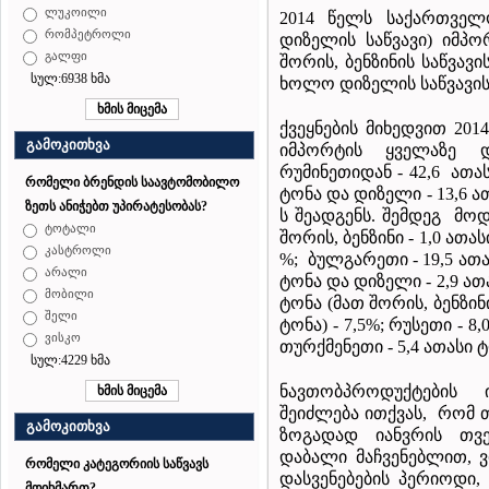
ლუკოილი
2014 წელს საქართველ
რომპეტროლი
დიზელის საწვავი) იმპო
გალფი
შორის, ბენზინის საწვავ
სულ:6938 ხმა
ხოლო დიზელის საწვავის 
ქვეყნების მიხედვით 201
გამოკითხვა
იმპორტის ყველაზე
რუმინეთიდან - 42,6 ათას
რომელი ბრენდის საავტომობილო
ტონა და დიზელი - 13,6 ა
ზეთს ანიჭებთ უპირატესობას?
ს შეადგენს. შემდეგ მოდი
ტოტალი
შორის, ბენზინი - 1,0 ათა
კასტროლი
%; ბულგარეთი - 19,5 ათას
არალი
ტონა და დიზელი - 2,9 ათა
მობილი
ტონა (მათ შორის, ბენზინი
შელი
ტონა) - 7,5%; რუსეთი - 
ვისკო
თურქმენეთი - 5,4 ათასი 
სულ:4229 ხმა
ნავთობპროდუქტების 
შეიძლება ითქვას, რომ თ
გამოკითხვა
ზოგადად იანვრის თვ
დაბალი მაჩვენებლით, ვ
რომელი კატეგორიის საწვავს
დასვენებების პერიოდი,
მოიხმართ?