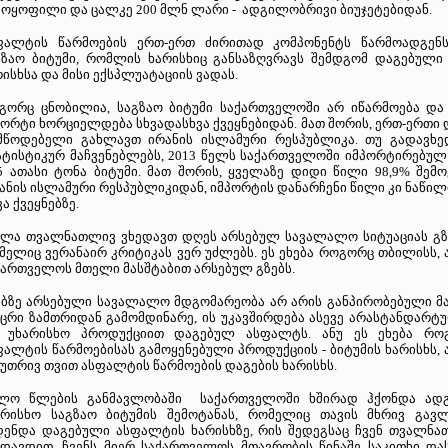
მოყოფილი და ცალკე 200 მლნ ლარი - ადგილობრივი ბიუჯეტებიდან.
ფალტის წარმოების ერთ-ერთ ძირითად კომპონენტს წარმოადგენს 
გზაო ბიტუმი, რომლის ხარისხიც განსაზღვრავს შემდგომ დაგებული
ისხსა და მისი ექსპლუატაციის ვადას.
გორც ცნობილია, საგზაო ბიტუმი საქართველოში არ იწარმოება და 
პორტი ხორციელდება სხვადასხვა ქვეყნებიდან. მათ შორის, ერთ-ერთი
მწოდებელი გახლავთ ირანის ისლამური რესპუბლიკა. თუ გადავხე
ატისტიკურ მაჩვენებლებს, 2013 წელს საქართველოში იმპორტირებულ
,5 ათასი ტონა ბიტუმი. მათ შორის, ყველაზე დიდი წილი 98,9% შემ
ანის ისლამური რესპუბლიკიდან, იმპორტის დანარჩენი წილი კი ნაწი
ა ქვეყნებზე.
ელა თვალნათლივ ვხედავთ დღეს არსებულ სავალალო სიტუაციას გზე
მელიც ვერანაირ კრიტიკას ვერ უძლებს. ეს ეხება როგორც თბილისს, 
ქართველოს მთელი მასშტაბით არსებულ გზებს.
ებზე არსებული სავალალო მდგომარეობა არ არის განპირობებული მ
აცრი ზამთრიდან გამომდინარე, ის უკავშირდება ასევე არასტანდარ
 უხარისხო პროდუქციით დაგებულ ასფალტს. ანუ ეს ეხება რო
ფალტის წარმოებისას გამოყენებული პროდუქციის - ბიტუმის ხარისხს, 
კუთრივ თვით ასფალტის წარმოების დაგების ხარისხს.
ლო წლების განმავლობაში საქართველოში ხშირად ჰქონდა ად
არისხო საგზაო ბიტუმის შემოტანას, რომელიც თავის მხრივ გავლ
დენდა დაგებული ასფალტის ხარისხზე, რის შედეგსაც ჩვენ თვალნა
ედავდით. ჩვენს მიერ საქართველოს მთავრობის წინაშე საკითხი დ