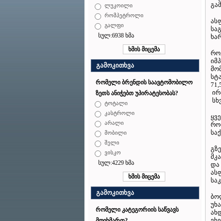
გა
ლუკოილი
რომპეტროლი
ას
გალფი
სა
სულ:6938 ხმა
ხარ
რო
იმ
გამოკითხვა
მო
სტ
რომელი ბრენდის საავტომობილო
71
ირ
ზეთს ანიჭებთ უპირატესობას?
სხვ
ტოტალი
კასტროლი
ყვ
არალი
რო
სა
მობილი
შელი
გზ
ვისკო
მკ
სულ:4229 ხმა
და
ას
სა
გამოკითხვა
ბო
უხ
რომელი კატეგორიის საწვავს
ახ
ვხ
მოიხმართ?