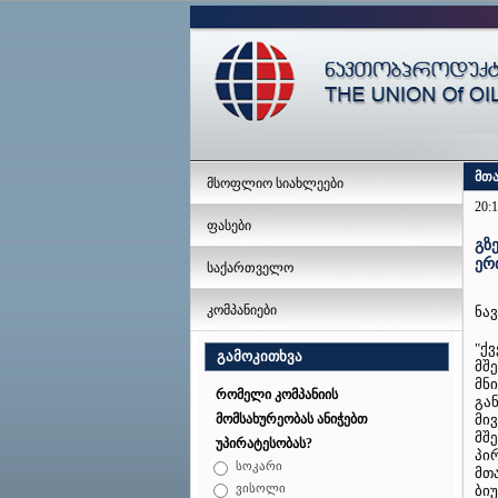
მთ
მსოფლიო სიახლეები
20:1
ფასები
გზ
ერ
საქართველო
კომპანიები
ნა
"ქ
გამოკითხვა
მშ
მნ
რომელი კომპანიის
გა
მი
მომსახურეობას ანიჭებთ
მშ
უპირატესობას?
პი
სოკარი
მთ
ვისოლი
ბი