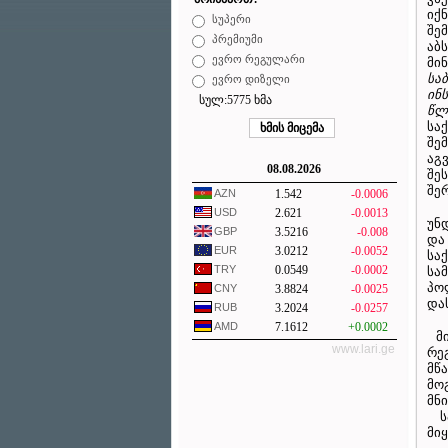
იქ
სუპერი
შე
პრემიუმი
აბ
ევრო რეგულარი
მი
სა
ევრო დიზელი
ინ
სულ:5775 ხმა
წლ
სა
შე
აგ
08.08.2026
შე
შე
AZN
1.542
-0.0006
USD
2.621
-0.0013
უნ
GBP
3.5216
-0.008
და
EUR
3.0212
-0.0052
სა
TRY
0.0549
-0.0002
სა
პო
CNY
3.8824
-0.0025
და
RUB
3.2024
-0.0257
AMD
7.1612
+0.0002
მი
www.lari.ge
რე
მწ
მო
მნ
სა
მი