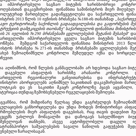
ნა იმპორტირებული საგზაო ბიტუმის ხარისხობრივი კონტრ
მოღებასთან დაკავშირებით. ფინანსთა სამინისტროს მიერ მიღებულ
სოლუტურად მართებული გადაწყვეტილება და საქართველოს ფინა
ნისტრის 2013 წლის 10 ივნისის ბრძანება №188-ის თანახმად
„საქართვ
ბაჟო ტერიტორიაზე საქონლის გადაადგილებისა და გაფორმების შეს
სტრუქციის დამტკიცების თაობაზე" საქართველოს ფინანსთა მინისტრის
ის 26 ივლისის
№
290 ბრძანებაში ცვლილებების შეტანის შესახებ
" დ
ქართველოში იმპორტირებული ყველა საგზაო ბიტუმის ხარისხობ
მოწმება. შემდგომ საქართველოს ფინანსთა მინისტრის 2013 წლი
ვისტოს ბრძანება №271-ის თანახმად ბრძანებაში ცვლილებების შე
სახებ ზემოაღნიშნული კონტროლი შეზღუდულ იქნა და ხორციელ
რჩევით.
და აღინიშნოს, რომ წლების განმავლობაში არ ხდებოდა საგზაო ბიტ
 დაგებული ასფალტის ხარისხზე არანაირი კონტროლი. 
ქართველოს რეგიონალური განვითარებისა და ინფრასტრუქტ
მინისტრო ახორციელებს აღნიშნულ საკითხთან დაკავშირებით მართ
ლიტიკას და ეს საკითხი მკაცრ კონტროლზე ჰყავს აყვანილი, 
სტურიცაა თუნდაც ზემოხსენებული რეგულაციების შემოღება.
გვაჩნია, რომ მიმდინარე წელსაც უნდა გაგრძელდეს ზემოაღნიშ
გულაციების განხორციელება და უნდა მოხდეს მონიტორინგი ასფა
არმოებლების მიერ ასფალტის დაგებისას, რაც თავის დადებით შე
გვცემს უახლოეს მომავალში და დაზოგავს სახელმწიფო ბიუჯ
იშვნელოვან თანხებს, ასევე ავტომფლობელი დაცული იქ
ტრანსპორტო საშუალებების სავალი ნაწილის გაფუჭების შედ
ყენებული ზარალისაგან.