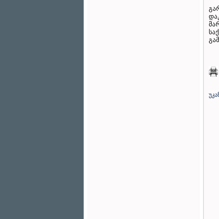
გა
და
მა
სა
გამ
უკა