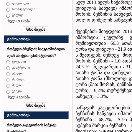
სულ 2014 წელს საქართვ
ლუკოილი
დიზელის საწვავი) იმპო
რომპეტროლი
შორის, ბენზინის საწვავ
გალფი
ხოლო დიზელის საწვავის 
სულ:6938 ხმა
ქვეყნების მიხედვით 201
იმპორტის ყველაზე
გამოკითხვა
რუმინეთიდან - 66,3 ათას
ტონა და დიზელი - 21,9 ა
რომელი ბრენდის საავტომობილო
ს შეადგენს. შემდეგ მოდი
ზეთს ანიჭებთ უპირატესობას?
შორის, ბენზინი - 1,0 ათ
ტოტალი
24,3 %; ბულგარეთი - 31,
კასტროლი
ათასი ტონა და დიზელი - 
არალი
ათასი ტონა (მხოლოდ დი
მობილი
ტონა (მათ შორის, ბენზინი
შელი
ტონა) - 6,2%; თურქმენ
ვისკო
საწვავი) - 3,3%.
სულ:4229 ხმა
საწვავის კატეგორიები
ბენზინის საწვავის იმპ
გამოკითხვა
ბენზინი - 68,7%; A-95 
სუპერი მარკის ბენზინი -
რომელი კატეგორიის საწვავს
შეადგინა: 50PPM (ევრო დ
მოიხმართ?