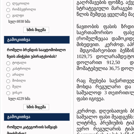
გაღრმავების ფონზე. აქვ
ლუკოილი
სტრატეგიული მარაგები
რომპეტროლი
წლის შემდეგ ყველაზე მა
გალფი
სულ:6938 ხმა
ნავთობის ფასის ზრდ
საერთაშორისო ფასებ
(რომელზეცაა დამოკიდ
გამოკითხვა
მიხედვით. კერძოდ, აპ
მდგომარეობით ბენზი
რომელი ბრენდის საავტომობილო
1029,75 დოლარამდე/ტო
ზეთს ანიჭებთ უპირატესობას?
დოლარით 912,50 დო
ტოტალი
მომატებულია 36,75 დოლ
კასტროლი
არალი
რაც შეეხება საქართვ
მობილი
მოხდა რეგულარი და L
შელი
საშუალოდ 3 თეთრით/ლ
ვისკო
ფასი იგივეა.
სულ:4229 ხმა
კერძოდ, დღეისათვის ბ
საშუალო ფასი შეადგენს: 
გამოკითხვა
ლიტრზე, პრემიუმის ტიპ
რომელი კატეგორიის საწვავს
ევრო რეგულარის ტიპის
მოიხმართ?