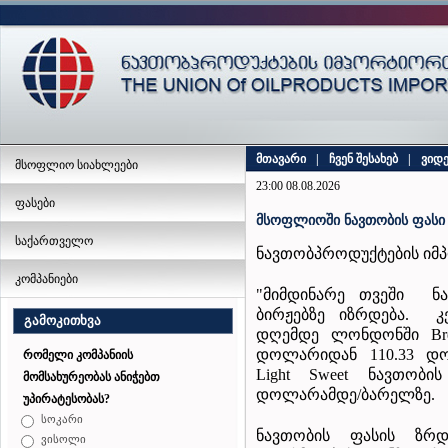
მთავარი
|
ჩვენ შესახებ
|
ვიდ
მსოფლიო სიახლეები
23:00 08.08.2026
ფასები
მსოფლიოში ნავთობის ფასი
საქართველო
ნავთობპროდუქტების იმპ
კომპანიები
"მიმდინარე თვეში ნ
ბირჟებზე იზრდება. კ
გამოკითხვა
დღემდე ლონდონში Bre
დოლარიდან 110.33 დო
რომელი კომპანიის
Light Sweet
ნავთობი
მომსახურეობას ანიჭებთ
დოლარამდე/ბარელზე.
უპირატესობას?
სოკარი
ნავთობის ფასის ზრდ
ვისოლი