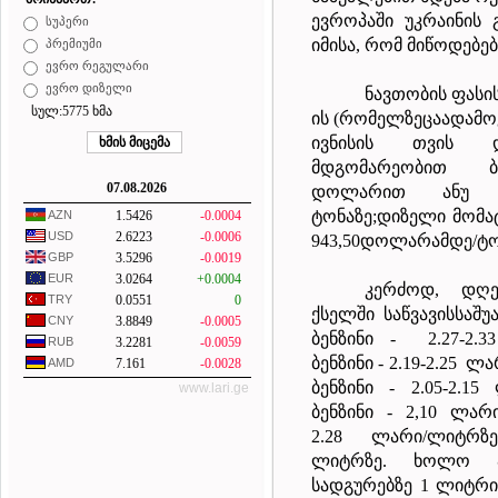
ევროპაში უკრაინის 
სუპერი
იმისა, რომ მიწოდებე
პრემიუმი
ევრო რეგულარი
ევრო დიზელი
ნავთობის
ფასი
სულ:5775 ხმა
ის
(
რომელზეცაა
დამო
ივნისის თვის და
მდგომარეობით
07.08.2026
დოლარით
ანუ 
ტონაზე
;
დიზელი
მომა
AZN
1.5426
-0.0004
USD
2.6223
-0.0006
943,50
დოლარამდე
/
ტო
GBP
3.5296
-0.0019
EUR
3.0264
+0.0004
კერძოდ, დღე
TRY
0.0551
0
ქსელში საწვავის
საშუ
CNY
3.8849
-0.0005
ბენზინი
-
2.27-2.33
RUB
3.2281
-0.0059
ბენზინი
- 2.19-2.25
ლარ
AMD
7.161
-0.0028
ბენზინი
- 2.05-2.15
www.lari.ge
ბენზინი
-
2,
10
ლარი
2
.28
ლარი/ლიტრზე
ლიტრზე.
ხოლო ა
სადგურებზე 1 ლიტრი