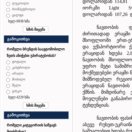
დოლარიდან
114,81
ლუკოილი
იორკში Light Sw
რომპეტროლი
დოლარიდან
107,26
გალფი
სულ:6938 ხმა
ნავთობის ფ
ძირითადად ერაყში
გამოკითხვა
მსოფლიოში
ერთ-ე
და ექსპორტიორი ქ
რომელი ბრენდის საავტომობილო
ერაყიდან ხდება 2
ზეთს ანიჭებთ უპირატესობას?
ნავთობის მსოფლიო
ტოტალი
უფრო მეტი საშიშრ
კასტროლი
მოქმედებები ერაყში
არალი
მიმწოდებელ რეგიო
მობილი
ერაყიდან ნავთობის
შელი
ვისკო
ქმნის. მიმდინარე ე
სულ:4229 ხმა
მოვლენები განაპირ
ტენდენციას.
გამოკითხვა
ნავთობის ფასი
ასევე რუსეთ-უკრაინ
რომელი კატეგორიის საწვავს
საშუალებით ხდება რუ
მოიხმართ?