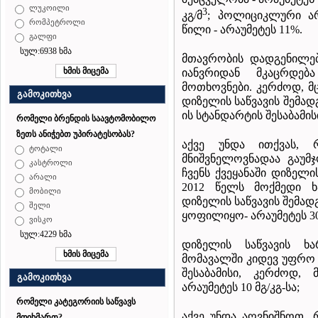
ლუკოილი
3
კგ/მ
; პოლიციკლური არ
რომპეტროლი
წილი - არაუმეტეს 11%.
გალფი
სულ:6938 ხმა
მთავრობის დადგენილე
იანვრიდან მკაცრდებ
მოთხოვნები. კერძოდ, მ
გამოკითხვა
დიზელის საწვავის შემადგ
ის სტანდარტის შესაბამის
რომელი ბრენდის საავტომობილო
ზეთს ანიჭებთ უპირატესობას?
აქვე უნდა ითქვას,
ტოტალი
მნიშვნელოვნადაა გაუმ
კასტროლი
ჩვენს ქვეყანაში დიზელ
არალი
2012 წელს მოქმედი ხ
მობილი
დიზელის საწვავის შემა
შელი
ყოფილიყო- არაუმეტეს 300
ვისკო
სულ:4229 ხმა
დიზელის საწვავის ხა
მომავალში კიდევ უფრო გ
შესაბამისი, კერძოდ,
გამოკითხვა
არაუმეტეს 10 მგ/კგ-სა;
რომელი კატეგორიის საწვავს
აქვე უნდა აღვნიშნოთ, 
მოიხმართ?