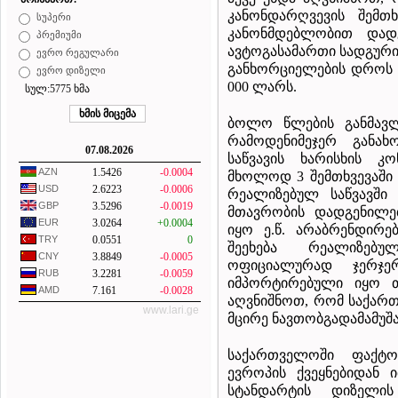
კანონდარღვევის შემთხ
სუპერი
კანონმდებლობით დად
პრემიუმი
ავტოგასამართი სადგურის
ევრო რეგულარი
განხორციელების დროს -
ევრო დიზელი
000 ლარს.
სულ:5775 ხმა
ბოლო წლების განმავლ
რამოდენიმეჯერ განახ
07.08.2026
საწვავის ხარისხის 
AZN
1.5426
-0.0004
მხოლოდ 3 შემთხვევაში
USD
2.6223
-0.0006
რეალიზებულ საწვავში
GBP
3.5296
-0.0019
მთავრობის დადგენილე
EUR
3.0264
+0.0004
იყო ე.წ. არაბრენდირე
TRY
0.0551
0
შეეხება რეალიზებუ
CNY
3.8849
-0.0005
ოფიციალურად ჯერჯე
RUB
3.2281
-0.0059
იმპორტირებული იყო თ
AMD
7.161
-0.0028
აღვნიშნოთ, რომ საქარ
www.lari.ge
მცირე ნავთობგადამამუშ
საქართველოში ფაქტო
ევროპის ქვეყნებიდან 
სტანდარტის დიზელის