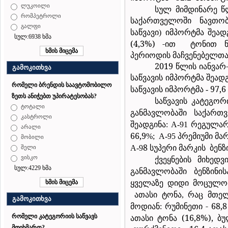
ლუკოილი
სულ მიმდინარე წ
რომპეტროლი
საქართველოში
ნავთო
გალფი
საწვავი
იმპორტმა
შეად
)
სულ:6938 ხმა
(4,3%) -ით
ტონით ნ
პერიოდის მაჩვენებელთა
2019 წლის იანვარ
გამოკითხვა
საწვავის
იმპორტმა
შეად
რომელი ბრენდის საავტომობილო
საწვავის
იმპორტმა
97,6
-
ზეთს ანიჭებთ უპირატესობას?
საწვავის
კატეგორ
ტოტალი
განმავლობაში
საქართ
კასტროლი
შეადგინა
რეგულა
: A-91
არალი
66,9
პრემიუმი
მა
%; A-95
მობილი
8
სუპერი
მარკის
ბენზ
A-9
შელი
ქვეყნების
მიხედვ
ვისკო
სულ:4229 ხმა
განმავლობაში
ბენზინის
ყველაზე
დიდი
მოცულო
ათასი
ტონა
რაც
მთე
,
გამოკითხვა
მოდიან
რუმინეთი - 68,8
:
ათასი ტონა (16,8%), ბ
რომელი კატეგორიის საწვავს
მოიხმართ?