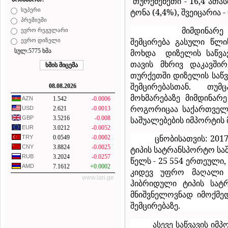
თურქმენეთი - 16,4 ათას
ტონა (4,4%), შვეიცარია -
სუპერი
პრემიუმი
მიმდინარე
ევრო რეგულარი
შემცირება გასული წლ
ევრო დიზელი
მოხდა
დიზელის საწვა
სულ:5775 ხმა
თავის მხრივ დაკავში
თურქეთში დიზელის საწვ
შემცირებასთან.
თუმც
08.08.2026
მოხმარებაზე მიმდინარ
AZN
1.542
-0.0006
როგორიცაა საქართველ
USD
2.621
-0.0013
საშუალებების იმპორტის 
GBP
3.5216
-0.008
EUR
3.0212
-0.0052
ცნობისათვის: 20
TRY
0.0549
-0.0002
CNY
3.8824
-0.0025
ტიპის სატრანსპორტო სა
RUB
3.2024
-0.0257
წელს - 25 554 ერთეული
AMD
7.1612
+0.0002
კიდევ უფრო მაღალი ი
www.lari.ge
ჰიბრიდული ტიპის სატ
მნიშვნელოვნად იმოქმე
შემცირებაზე.
ასევე საწვავის იმ