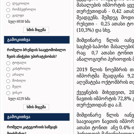
ლუკოილი
მასალების იმპორტის ყ
რომპეტროლი
თურქეთიდან - 0,42 ათა
გალფი
შეადგენს. შემდეგ მოდი
სულ:6938 ხმა
რუსეთი -
0,25 ათასი ტო
(10,3%) და სხვ.
მიმდინარე წლის იანვ
გამოკითხვა
საცხებ-საპოხი მასალები
რომელი ბრენდის საავტომობილო
რაც
0,7 ათასი ტონი
ზეთს ანიჭებთ უპირატესობას?
ანალოგიური პერიოდის მა
ტოტალი
2019 წლის ნოემბრის თ
კასტროლი
იმპორტმა შეადგინა 9,
არალი
აღემატება ოქტომბრის თვ
მობილი
შელი
ქვეყნების მიხედვით, 
ვისკო
ნავთის იმპორტის 72,8%
სულ:4229 ხმა
თურქეთიდან და ა.შ.
მიმდინარე წლის იანვ
გამოკითხვა
საავიაციო ნავთის იმპორ
ათასი ტონით
ანუ 0.4%
რომელი კატეგორიის საწვავს
პერიოდის მაჩვენებელთან
მოიხმართ?