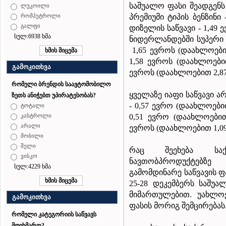
საშუალო
ფასი
შეადგენ
ლუკოილი
პრემიუმი
ტიპის
ბენზინი
-
რომპეტროლი
გალფი
დიზელის საწვავი
- 1,
49
ე
სულ:6938 ხმა
ნიდერლანდებში
სუპერი
1,65
ევრო
ს
(
დაახლოებ
1,
58
ევრო
ს
(
დაახლოებ
გამოკითხვა
ევრო
ს
(
დაახლოებით
2,8
რომელი ბრენდის საავტომობილო
ყველაზე
იაფი
საწვავი
არ
ზეთს ანიჭებთ უპირატესობას?
- 0,
57
ევრო
(
დაახლოები
ტოტალი
0,
51
ევრო
(
დაახლოები
კასტროლი
არალი
ევრო
ს
(
დაახლოებით
1,0
მობილი
შელი
რაც შეეხება სა
ვისკო
ნავთობპროდუქტებზე
სულ:4229 ხმა
გამომდინარე საწვავის 
25-28 დეკემბერს საშუ
მიმართულებით. უახლო
გამოკითხვა
ფასის მორიგ შემცირებას
რომელი კატეგორიის საწვავს
მოიხმართ?