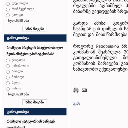
ლუკოილი
რეალებში აღნიშნულ პ
რომპეტროლი
ბაზარზე გაყიდვების ზრდა
გალფი
სულ:6938 ხმა
გარდა ამისა, გოგირ
სტანდარტის დიზელის სა
მეტით და მისი წარმოება
გამოკითხვა
როგორც Petrobras-ის პ
რომელი ბრენდის საავტომობილო
კომპანიამ შეასრულა 2
ზეთს ანიჭებთ უპირატესობას?
გათვალისწინებული მი
ტოტალი
კომპანიის მარაგები გ
კასტროლი
სანავთობო ექვივალენტი
არალი
მობილი
შელი
ვისკო
სულ:4229 ხმა
უკან
გამოკითხვა
რომელი კატეგორიის საწვავს
მოიხმართ?