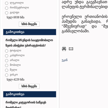
ადრე უნდა გაეგზავნათ
ლუკოილი
ლანუფის ტერმინალებიდ
რომპეტროლი
გალფი
ეროვნული ერთიანობის
სულ:6938 ხმა
ჰამუდმა განაცხადა,
"მშვენივრად" და "მ
განმავლობაში.
გამოკითხვა
რომელი ბრენდის საავტომობილო
ზეთს ანიჭებთ უპირატესობას?
ტოტალი
კასტროლი
უკან
არალი
მობილი
შელი
ვისკო
სულ:4229 ხმა
გამოკითხვა
რომელი კატეგორიის საწვავს
მოიხმართ?