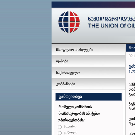
მთ
მსოფლიო სიახლეები
02:1
ფასები
გა
1.
საქართველო
კომპანიები
აშ
თა
გა
გამოკითხვა
ბე
რომელი კომპანიის
ბა
მომსახურეობას ანიჭებთ
დი
უპირატესობას?
შე
სოკარი
ვისოლი
ნა