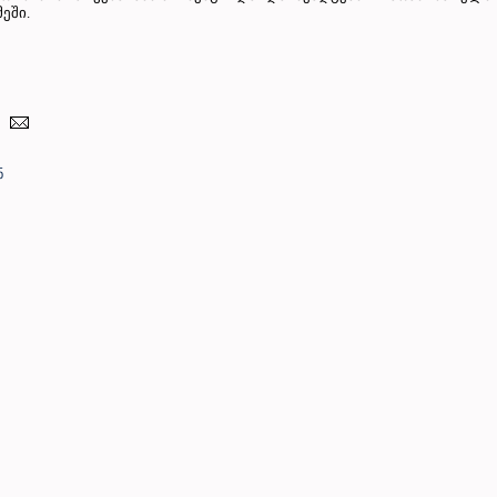
ეში.
ნ