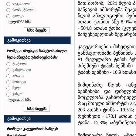
მათ შორის,
წლის პ
2021
ლუკოილი
საწვავის იმპორტმა შეად
რომპეტროლი
წლის ანალოგიური პერი
გალფი
ათასი ტონით ანუ 8,9%-ი
სულ:6938 ხმა
- 504,8 ათასი ტონა (კ
მაჩვენებელთან შედარებით
გამოკითხვა
კატეგორიების მიხედვით
რომელი ბრენდის საავტომობილო
განმავლობაში ბენზინის 
ზეთს ანიჭებთ უპირატესობას?
რეგულარი ტიპის ბენ
91
ტოტალი
პრემიუმი ტიპის ბენზინი
კასტროლი
ტიპის ბენზინი
10,9 ათას
-
არალი
მობილი
მიმდინარე წლის იან
შელი
ბენზინისა და დიზელი
ვისკო
მოცულობა განხორციელდ
სულ:4229 ხმა
რაც მთელი იმპორტის 22,
203 ათასი ტონა - 19,5%
რუმინეთი - 178,1 ათასი 
გამოკითხვა
ტონა - 15,3%
საბერძნეთი -
;
რომელი კატეგორიის საწვავს
მიმდინარე წელს საწვ
მოიხმართ?