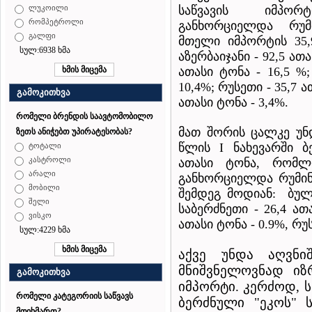
საწვავის იმპორ
ლუკოილი
რომპეტროლი
განხორციელდა რუმინ
გალფი
მთელი იმპორტის 35,
სულ:6938 ხმა
აზერბაიჯანი - 92,5 ათ
ათასი ტონა - 16,5 %
10,4%; რუსეთი - 35,7 
გამოკითხვა
ათასი ტონა - 3,4%.
რომელი ბრენდის საავტომობილო
მათ შორის ცალკე უნდ
ზეთს ანიჭებთ უპირატესობას?
წლის I ნახევარში ბ
ტოტალი
კასტროლი
ათასი ტონა, რომლ
არალი
განხორციელდა რუმინე
მობილი
შემდეგ მოდიან: ბულგ
შელი
საბერძნეთი - 26,4 ათა
ვისკო
ათასი ტონა - 0.9%, რუს
სულ:4229 ხმა
აქვე უნდა აღვნ
მნიშვნელოვნად იზ
გამოკითხვა
იმპორტი. კერძოდ, 
რომელი კატეგორიის საწვავს
ბერძნული "ეკოს" 
მოიხმართ?