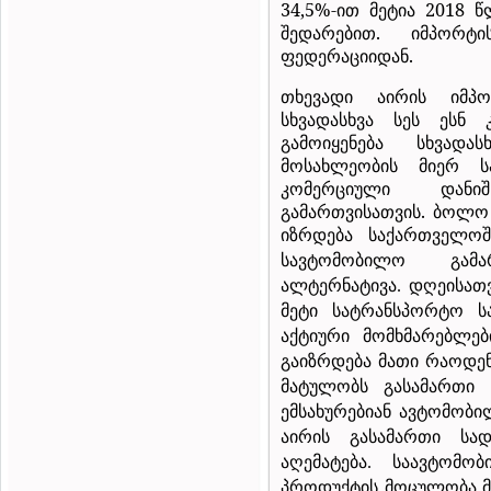
34,5%-ით მეტია 2018 წ
შედარებით. იმპორ
ფედერაციიდან.
თხევადი აირის იმპ
სხვადასხვა სეს ესნ
გამოიყენება სხვად
მოსახლეობის მიერ სა
კომერციული დანი
გამართვისათვის.
ბოლო 
იზრდება
საქართველოშ
სავტომობილო
გამა
ალტერნატივა
დღეისათ
.
მეტი
სატრანსპორტო
ს
აქტიური
მომხმარებლებ
გაიზრდება
მათი
რაოდე
მატულობს
გასამართი
ემსახურებიან
ავტომობი
აირის
გასამართი
სად
აღემატება
საავტომობი
.
პროდუქტის მოცულობა მ