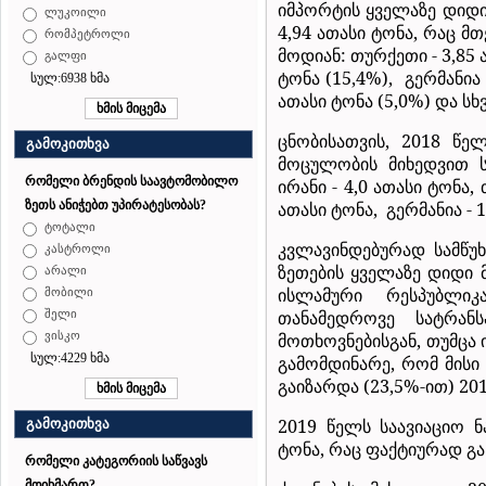
იმპორტის ყველაზე დიდ
ლუკოილი
4,94 ათასი ტონა, რაც მთ
რომპეტროლი
მოდიან: თურქეთი - 3,85 
გალფი
ტონა (15,4%),
გერმანია 
სულ:6938 ხმა
ათასი ტონა (5,0%) და სხვ
ცნობისათვის, 2018 წელ
გამოკითხვა
მოცულობის მიხედვით 
რომელი ბრენდის საავტომობილო
ირანი - 4,0 ათასი ტონა,
ათასი ტონა,
გერმანია - 
ზეთს ანიჭებთ უპირატესობას?
ტოტალი
კვლავინდებურად სამწუ
კასტროლი
ზეთების ყველაზე დიდი
არალი
ისლამური რესპუბლი
მობილი
თანამედროვე სატრანს
შელი
მოთხოვნებისგან, თუმცა 
ვისკო
სულ:4229 ხმა
გამომდინარე, რომ მისი
გაიზარდა (23,5%-ით) 20
2019 წელს საავიაციო ნ
გამოკითხვა
ტონა, რაც ფაქტიურად გ
რომელი კატეგორიის საწვავს
მოიხმართ?