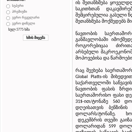
ის
შეთანხმება
ყოველდღ
სუპერი
საკითხთან
დაკავშირე
პრემიუმი
შემცირებულია
გასული
წ
ევრო რეგულარი
შეთანხმება
მოქმედებს
მ
ევრო დიზელი
სულ:5775 ხმა
ნავთობის საერთაშ
განმავლობაში იმოქმედ
როგორებიცაა
ძირით
არსებული
მაკროეკონომ
მოპოვებისა
და
წარმოები
რაც
შეეხება
საერთაშორ
ის
მიხედვი
Global Platts-
საქართველოში
საწვავის
ნავთობის
ფასის
ზრდი
საერთაშორისო
ფასი
დე
ით
ტონაზე
დო
31$-
/
560
დღეისათვის
ბენზინის
დოლარს
ტონაზე
ხ
/
.
დეკემბრის
თვეში
გაიზ
დოლარიდან
დოლ
599