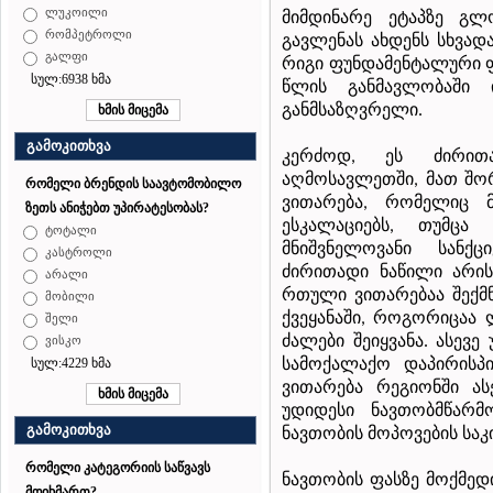
ლუკოილი
მიმდინარე
ეტაპზე
გლ
რომპეტროლი
გავლენას
ახდენს
სხვადა
გალფი
რიგი
ფუნდამენტალური
სულ:6938 ხმა
წლის
განმავლობაში
განმსაზღვრელი
.
გამოკითხვა
კერძოდ
ეს
ძირით
,
აღმოსავლეთში
მათ
შო
,
რომელი ბრენდის საავტომობილო
ვითარება
რომელიც
,
ზეთს ანიჭებთ უპირატესობას?
ესკალაციებს
თუმცა
,
ტოტალი
მნიშვნელოვანი
სანქცი
კასტროლი
ძირითადი
ნაწილი
არი
არალი
რთული
ვითარებაა
შექმ
მობილი
ქვეყანაში
როგორიცაა
,
შელი
ძალები
შეიყვანა
ასევე
.
ვისკო
სამოქალაქო
დაპირისპ
სულ:4229 ხმა
ვითარება
რეგიონში
ას
უდიდესი
ნავთობმწარმ
გამოკითხვა
ნავთობის
მოპოვების
საკ
რომელი კატეგორიის საწვავს
ნავთობის
ფასზე
მოქმედ
მოიხმართ?