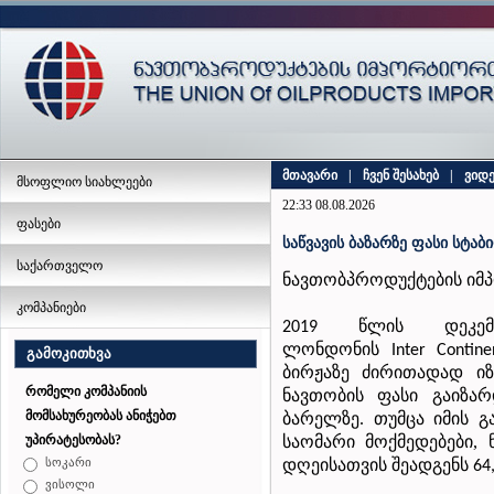
მთავარი
|
ჩვენ შესახებ
|
ვიდ
მსოფლიო სიახლეები
22:33 08.08.2026
ფასები
საწვავის ბაზარზე ფასი სტა
საქართველო
ნავთობპროდუქტების
იმ
კომპანიები
წლის
დეკე
2019
ლონდონის
Inter
Contine
გამოკითხვა
ბირჟაზე
ძირითადად
ი
რომელი კომპანიის
ნავთობის ფასი
გაიზარ
მომსახურეობას ანიჭებთ
ბარელზე.
თუმცა იმის გ
საომარი მოქმედებები,
უპირატესობას?
დღეისათვის
შეადგენს
სოკარი
64
ვისოლი