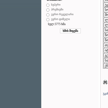
უკ
სუპერი
ს
პრემიუმი
მ
ევრო რეგულარი
ევრო დიზელი
ლ
სულ:5775 ხმა
ლ
სა
ნ
ნ
თ
ი
გე
ს
ეს
უკა