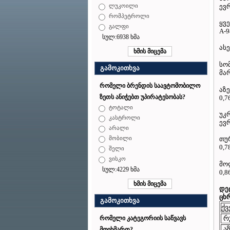
ევ
ლუკოილი
რომპეტროლი
ყვე
გალფი
A-9
სულ:6938 ხმა
ასე
სო
გამოკითხვა
მარ
რომელი ბრენდის საავტომობილო
აზე
ზეთს ანიჭებთ უპირატესობას?
0,7
ტოტალი
უკრ
კასტროლი
ევრ
არალი
თურ
მობილი
0,7
შელი
ვისკო
მოლ
სულ:4229 ხმა
0,8
დე
ცხ
გამოკითხვა
ქვ
რ
რომელი კატეგორიის საწვავს
აზ
მოიხმართ?