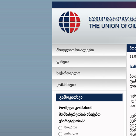
მთ
მსოფლიო სიახლეები
11:0
ფასები
სა
საქართველო
ბო
ფა
კომპანიები
ლი
ევ
გამოკითხვა
იტ
ით 
რომელი კომპანიის
მომსახურეობას ანიჭებთ
კე
ევ
უპირატესობას?
იტ
სოკარი
მარ
ვისოლი
მარ